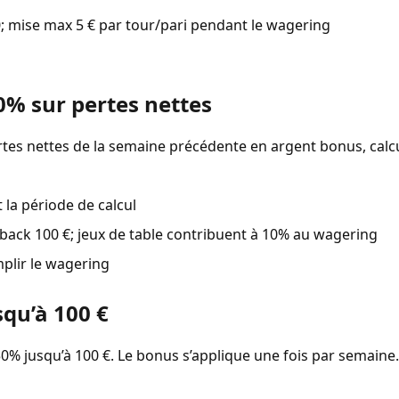
; mise max 5 € par tour/pari pendant le wagering
% sur pertes nettes
tes nettes de la semaine précédente en argent bonus, calculée
a période de calcul
ack 100 €; jeux de table contribuent à 10% au wagering
mplir le wagering
qu’à 100 €
0% jusqu’à 100 €. Le bonus s’applique une fois par semaine.