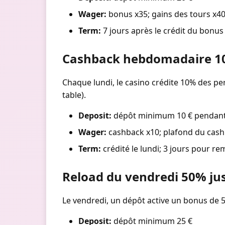
Wager:
bonus x35; gains des tours x40
Term:
7 jours après le crédit du bonus
Cashback hebdomadaire 10
Chaque lundi, le casino crédite 10% des per
table).
Deposit:
dépôt minimum 10 € pendant l
Wager:
cashback x10; plafond du cashb
Term:
crédité le lundi; 3 jours pour re
Reload du vendredi 50% jus
Le vendredi, un dépôt active un bonus de 5
Deposit:
dépôt minimum 25 €