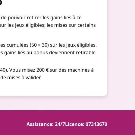
o
 pouvoir retirer les gains liés à ce
les jeux éligibles; les mises sur certains
 cumulées (50 × 30) sur les jeux éligibles.
les gains liés au bonus deviennent retirable
 40). Vous misez 200 € sur des machines à
 de mises à valider.
Assistance: 24/7
Licence: 07313670