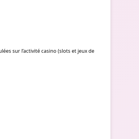
s sur l’activité casino (slots et jeux de