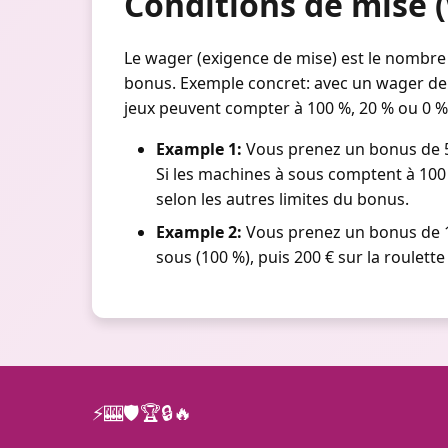
Conditions de mise 
Le wager (exigence de mise) est le nombre 
bonus. Exemple concret: avec un wager de 3
jeux peuvent compter à 100 %, 20 % ou 0 %
Example 1:
Vous prenez un bonus de 50 
Si les machines à sous comptent à 100 %
selon les autres limites du bonus.
Example 2:
Vous prenez un bonus de 10
sous (100 %), puis 200 € sur la roulette 
⚡
🎰
🛡️
🏆
🔒
🔥