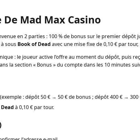
 De Mad Max Casino
nue en 2 parties : 100 % de bonus sur le premier dépôt jus
e à sous
Book of Dead
avec une mise fixe de 0,10 € par tour, 
e : le joueur active l’offre au moment du dépôt, puis reço
dans la section « Bonus » du compte dans les 10 minutes sui
 (exemple : dépôt 50 € → 50 € de bonus ; dépôt 400 € → 300
 Dead
à 0,10 € par tour.
)
firmer l’adresse e-mail.