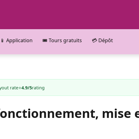
📱 Application
🎟️ Tours gratuits
💳 Dépôt
yout rate
⭐
4.9/5
rating
 fonctionnement, mise 