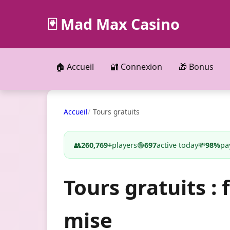
🃏 Mad Max Casino
🏠 Accueil
🔐 Connexion
🎁 Bonus
Accueil
Tours gratuits
👥
260,769+
players
🟢
697
active today
💸
98%
pa
Tours gratuits :
mise