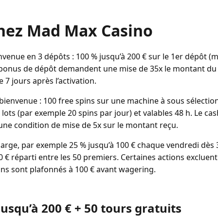
hez Mad Max Casino
nue en 3 dépôts : 100 % jusqu’à 200 € sur le 1er dépôt (mi
Les bonus de dépôt demandent une mise de 35x le montant du 
 7 jours après l’activation.
bienvenue : 100 free spins sur une machine à sous sélection
n lots (par exemple 20 spins par jour) et valables 48 h. Le 
 une condition de mise de 5x sur le montant reçu.
harge, par exemple 25 % jusqu’à 100 € chaque vendredi dès 
 € réparti entre les 50 premiers. Certaines actions excluent d
spins sont plafonnés à 100 € avant wagering.
squ’à 200 € + 50 tours gratuits