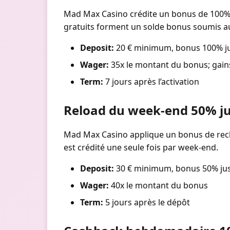
Mad Max Casino crédite un bonus de 100% su
gratuits forment un solde bonus soumis au
Deposit:
20 € minimum, bonus 100% ju
Wager:
35x le montant du bonus; gains
Term:
7 jours après l’activation
Reload du week-end 50% ju
Mad Max Casino applique un bonus de rech
est crédité une seule fois par week-end.
Deposit:
30 € minimum, bonus 50% jus
Wager:
40x le montant du bonus
Term:
5 jours après le dépôt