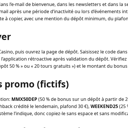
s l’e-mail de bienvenue, dans les newsletters et dans la s
-mail après une période d’inactivité ou lors d’événements in
te à copier, avec une mention du dépôt minimum, du plafond
ver
ino, puis ouvrez la page de dépôt. Saisissez le code dan
’application rétroactive après validation du dépôt. Vérifiez l’
ôt 50 % » ou « 20 tours gratuits ») et le montant du bonus a
 promo (fictifs)
ation:
MMX50DEP
(50 % de bonus sur un dépôt à partir de 2
hback crédité le lendemain, plafond 30 €),
WEEKEND25
(25 
ystème l’indique, donc copiez-le sans espace et sans modific