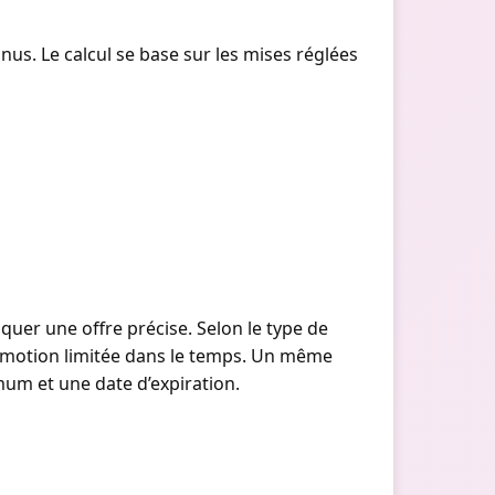
s. Le calcul se base sur les mises réglées
uer une offre précise. Selon le type de
romotion limitée dans le temps. Un même
um et une date d’expiration.