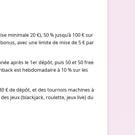
se minimale 20 €), 50 % jusqu’à 100 € sur
bonus, avec une limite de mise de 5 € par
née après le 1er dépôt, puis 50 et 50 free
cashback est hebdomadaire à 10 % sur les
30 € de dépôt, et des tournois machines à
es jeux (blackjack, roulette, jeux live) du