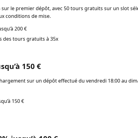
r le premier dépôt, avec 50 tours gratuits sur un slot séle
x conditions de mise.
squ’à 200 €
 des tours gratuits à 35x
squ’à 150 €
argement sur un dépôt effectué du vendredi 18:00 au dima
qu’à 150 €