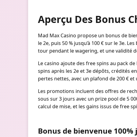
Aperçu Des Bonus C
Mad Max Casino propose un bonus de bienve
le 2e, puis 50 % jusqu’à 100 € sur le 3e. 
tour pendant le wagering, et une validité de
Le casino ajoute des free spins au pack de 
spins après les 2e et 3e dépôts, crédités e
pertes nettes, avec un plafond de 200 € et
Les promotions incluent des offres de rec
sous sur 3 jours avec un prize pool de 5 000
calcul de mise, et les gains issus de free 
Bonus de bienvenue 100% ju