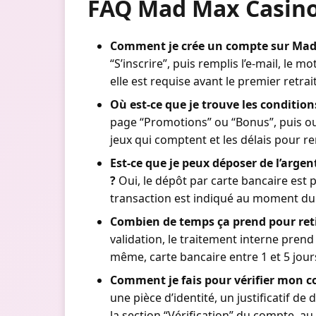
FAQ Mad Max Casino
Comment je crée un compte sur Mad 
“S’inscrire”, puis remplis l’e-mail, le 
elle est requise avant le premier retrait
Où est-ce que je trouve les conditi
page “Promotions” ou “Bonus”, puis ouvr
jeux qui comptent et les délais pour re
Est-ce que je peux déposer de l’arg
?
Oui, le dépôt par carte bancaire est
transaction est indiqué au moment du 
Combien de temps ça prend pour reti
validation, le traitement interne prend
même, carte bancaire entre 1 et 5 jour
Comment je fais pour vérifier mon 
une pièce d’identité, un justificatif d
la section “Vérification” du compte, au