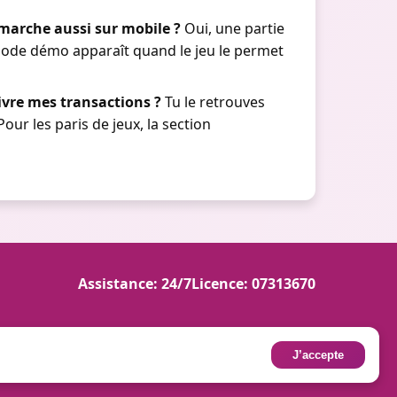
marche aussi sur mobile ?
Oui, une partie
mode démo apparaît quand le jeu le permet
uivre mes transactions ?
Tu le retrouves
our les paris de jeux, la section
Assistance: 24/7
Licence: 07313670
J’accepte